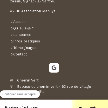
Cassis, Gignac-la-Nerthe.
©2018 Association Manuya
Accueil
Qui suis-je ?
La séance
Infos pratiques
Témoignages
Contact
Chemin Vert
Espace du chemin vert - 63 rue de village
13006
Marseille
Continuer sans accepter
France
Afficher le téléphone
Bonjour c'est nous...